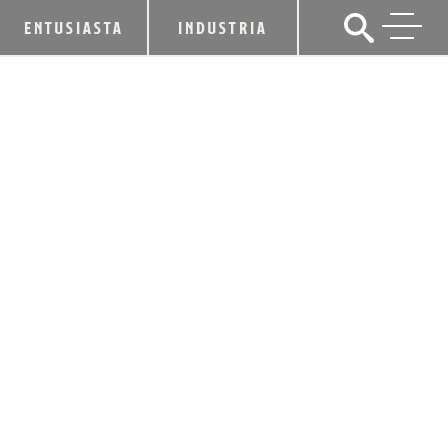
ENTUSIASTA
INDUSTRIA
160 AÑOS DE WHISKY MEDICINAL H.
MCKENNA
Dixie Hibbs,
3 de agosto de 2021
CUOTA