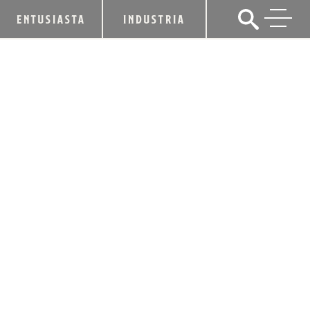
ENTUSIASTA
INDUSTRIA
COMBINAR LA COMIDA CON SU
BOURBON CREA LA ÚLTIMA
AVENTURA DE SABOR
Steve Coomes,
4 de agosto de 2021