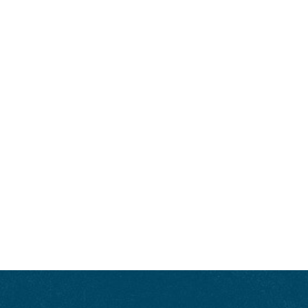
Brian Haara es un abogado de Louisville, Kentucky y autor de
Justicia
borbónica: cómo la ley del whisky dio forma a Estados Unidos
.
© 2020 Brian Haara
DISFRUTE COMO UN VERDADERO
KENTUCKIANO: RESPONSABLEMENTE