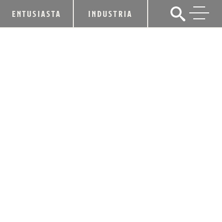
ENTUSIASTA
INDUSTRIA
ALLTECH LEXINGTON BREWING &
DISTILLING CO. PRESENTARÁ EL
WHISKY IRLANDÉS PEARSE EN EL
MERCADO ESTADOUNIDENSE
19 de enero de 2018