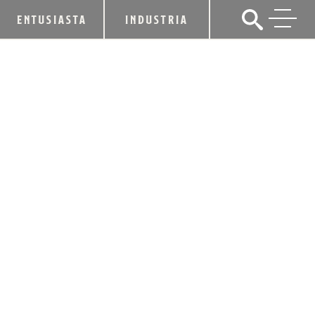
ENTUSIASTA
INDUSTRIA
BARDSTOWN BOURBON CO.
NOMBRADO PRODUCTOR MUNDIAL
DE WHISKY DEL AÑO
octubre 20, 2023