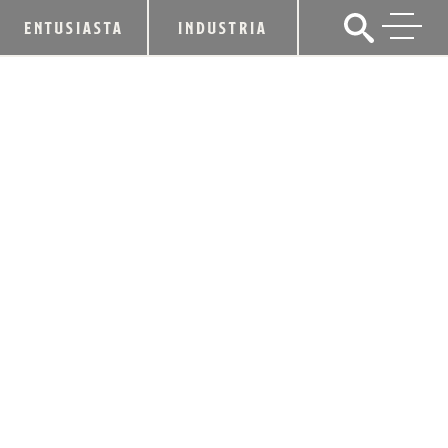
ENTUSIASTA
INDUSTRIA
AUTORES BOURBON DESTACADOS EN
BOURBON AFFAIR ™ FANTASY CAMP
21 de mayo de 2015
CUOTA