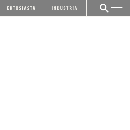
ENTUSIASTA
INDUSTRIA
COPPER & KINGS AMERICAN
BRANDY CO. VENDE ACCIONES
MINORITARIAS A CONSTELLATION
BRANDS
5 de enero de 2018