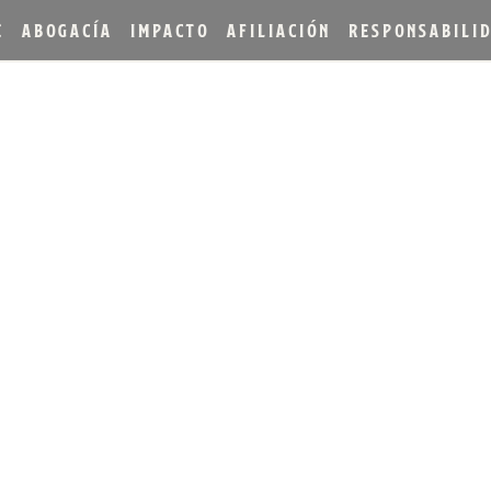
E
ABOGACÍA
IMPACTO
AFILIACIÓN
RESPONSABILI
LANZA RIDING WITH TH
MITADO AMERICAN BRAN
VINO TINTO KING ESTA