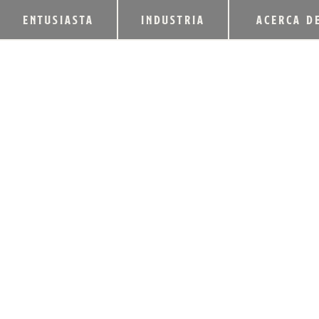
ENTUSIASTA
INDUSTRIA
ACERCA D
COPPER & KINGS 
LANZAMIENTO LI
EN BARRILES DE 