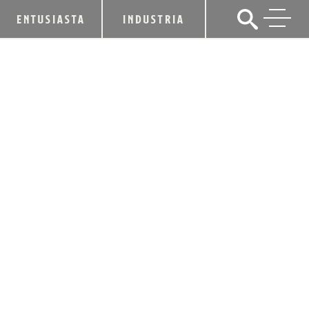
ENTUSIASTA
INDUSTRIA
DIAGEO ANUNCIA LA INTENCIÓN DE
CONSTRUIR UNA DESTILERÍA
ADICIONAL EN KENTUCKY
13 de diciembre de 2018
CUOTA