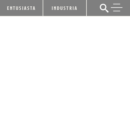
ENTUSIASTA
INDUSTRIA
LOS DESTILADORES CELEBRAN LA
AMISTAD, LA MÚSICA, LA RADIO AM
Y LA EXPRESIÓN CREATIVA EN UN
VASO
27 de septiembre de 2018