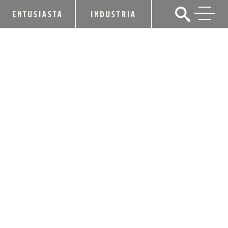
ENTUSIASTA
INDUSTRIA
LAS FLORISTAS DE FOUR ROSES Y
NANZ & KRAFT COMBINAN ROSAS
RARAS CON BORBÓN PARA EL DÍA
DE SAN VALENTÍN
26 de enero de 2021