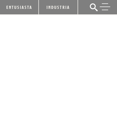
ENTUSIASTA
INDUSTRIA
GRUPPO CAMPARI ABRIRÁ UNA
PLANTA DE EMBOTELLADO DE 40
MILLONES EN LA DESTILERÍA WILD
TURKEY
23 de febrero de 2012