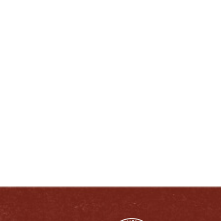
jhafer@heavenhill.com
DISFRUTE COMO UN VERDADERO
KENTUCKIANO:
RESPONSABLEMENTE