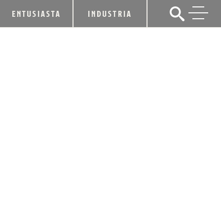
ENTUSIASTA
INDUSTRIA
HEAVEN HILL BRANDS CELEBRA SU
80 ANIVERSARIO RETRIBUYENDO
16 de julio de 2015
CUOTA