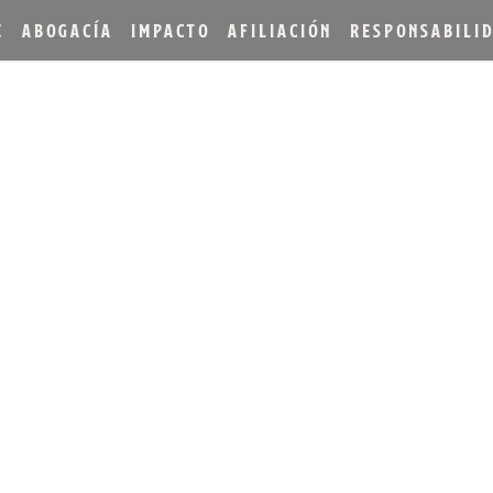
E
ABOGACÍA
IMPACTO
AFILIACIÓN
RESPONSABILI
TILLERY ANUNCIA LA ED
23 DE LA SERIE OLD F