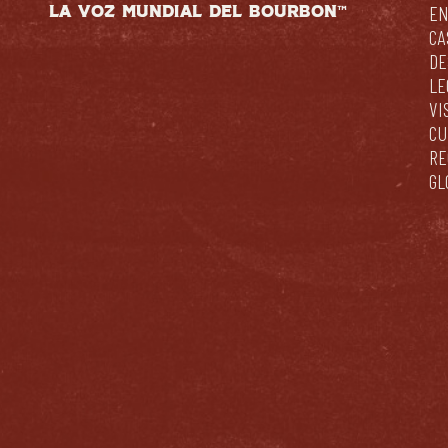
LA VOZ MUNDIAL DEL BOURBON™
EN
CA
DE
LE
VI
CU
RE
GL