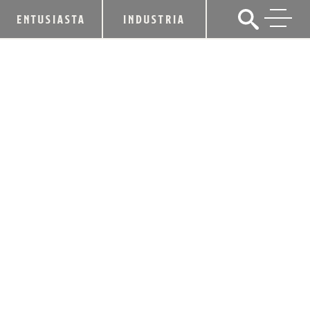
ENTUSIASTA
INDUSTRIA
HEAVEN HILL GRAIN TO GLASS®
ANUNCIA EL WHISKY DE CENTENO
PURO KENTUCKY 2025
1 de julio de 2025