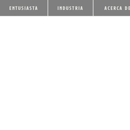
ENTUSIASTA
INDUSTRIA
ACERCA D
HEAVEN HILL DIS
LA CAJA DE EDIC
DE PARKER 2014