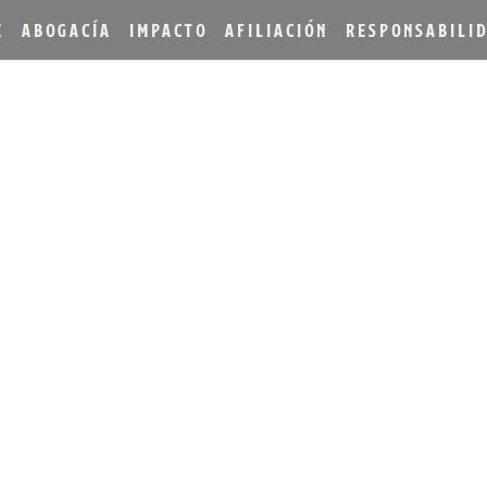
E
ABOGACÍA
IMPACTO
AFILIACIÓN
RESPONSABILI
TILLERIES ANUNCIA EL 
IÓN LIMITADA DE LA CO