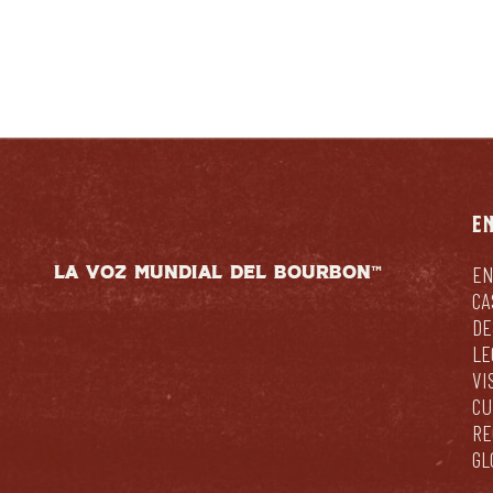
E
LA VOZ MUNDIAL DEL BOURBON™
EN
CA
DE
LE
VI
CU
RE
GL