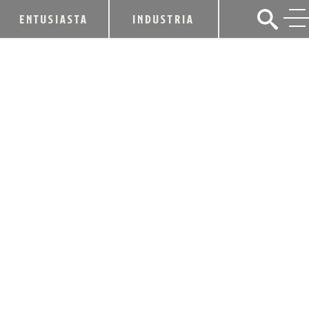
ENTUSIASTA
INDUSTRIA
KDA Y WW&W SE UNEN PARA
APOYAR AL EQUIPO KENTUCKY FUND
5 de junio de 2020
CUOTA