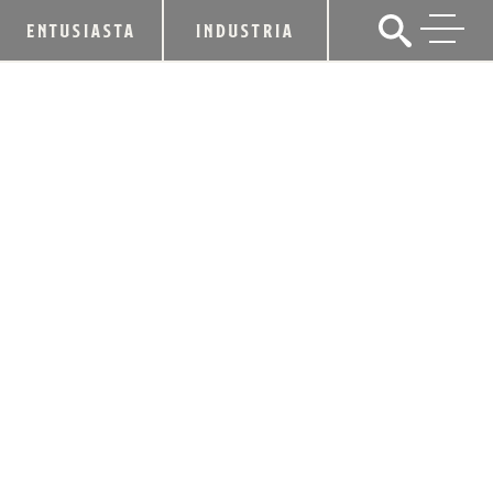
ENTUSIASTA
INDUSTRIA
KDA APLAUDE LA APROBACIÓN DEL
PROYECTO DE LEY DE ENVÍO HB 415
26 de marzo de 2020
CUOTA