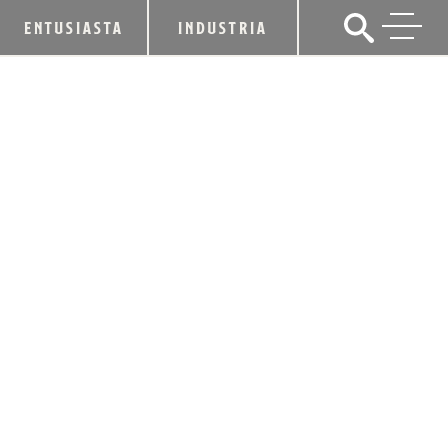
ENTUSIASTA
INDUSTRIA
DECLARACIÓN DE LA KDA SOBRE
CUESTIONES COMERCIALES /
ARANCELARIAS
20 de junio de 2018
CUOTA