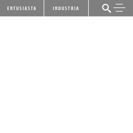
ENTUSIASTA
INDUSTRIA
EL SALÓN DE LA FAMA BOURBON DE
KENTUCKY DA LA BIENVENIDA A
CUATRO NUEVOS MIEMBROS Y A UN
HOMENAJEADO POR SU
TRAYECTORIA
14 de septiembre de 2016