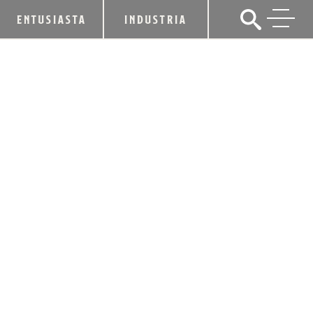
ENTUSIASTA
INDUSTRIA
LA ASOCIACIÓN DE DESTILADORES
DE KENTUCKY ELEVA LA DESTILERÍA
JACKSON PURCHASE A LA
CATEGORÍA DE MIEMBRO DEL
PATRIMONIO