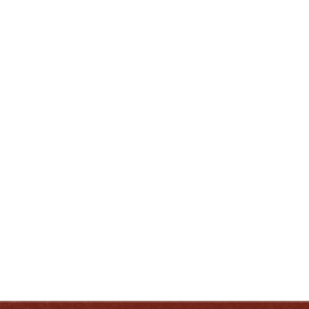
Kentucky. Disfrute del Bourbon como un verdadero
kentuckiano: con responsabilidad.
DISFRUTE COMO UN VERDADERO
KENTUCKIANO:
RESPONSABLEMENTE