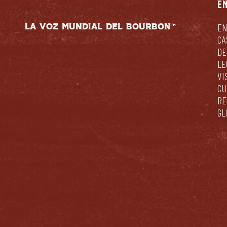
E
LA VOZ MUNDIAL DEL BOURBON™
EN
CA
DE
LE
VI
CU
RE
GL