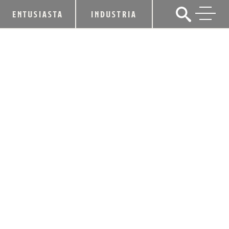
ENTUSIASTA
INDUSTRIA
LA ASOCIACIÓN DE DESTILADORES
DE KENTUCKY DA LA BIENVENIDA A
UN NUEVO ASISTENTE EJECUTIVO
27 de junio de 2011
CUOTA