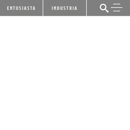
ENTUSIASTA
INDUSTRIA
PERMÍTANOS ORGANIZAR SU VIAJE
POR EL DÍA DEL TRABAJO
31 de agosto de 2018
CUOTA