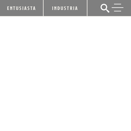
ENTUSIASTA
INDUSTRIA
LOFTED SPIRITS REALINEA SU
DISTRIBUCIÓN CON LA SPIRITS
LEAGUE EN TEXAS
14 de enero de 2026