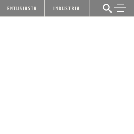
ENTUSIASTA
INDUSTRIA
LUX ROW DISTILLERS CELEBRA LA
GRAN INAUGURACIÓN
abril 12, 2018
CUOTA