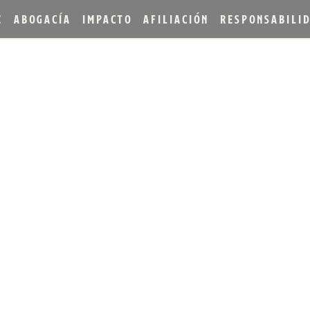
E
ABOGACÍA
IMPACTO
AFILIACIÓN
RESPONSABILI
 MAKER'S MARK® WOOD
P