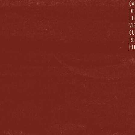
CA
DE
LE
VI
CU
RE
GL
n