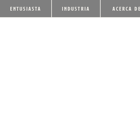
ENTUSIASTA
INDUSTRIA
ACERCA D
LANZAMIENTO DE
SERIES 2023: BE