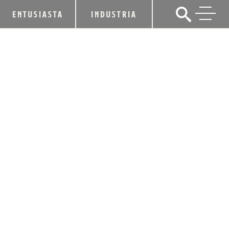
ENTUSIASTA
INDUSTRIA
LA DESTILERÍA DE MICHTER SE UNE
A LA ASOCIACIÓN DE DESTILADORES
DE KENTUCKY
12 de diciembre de 2013
CUOTA