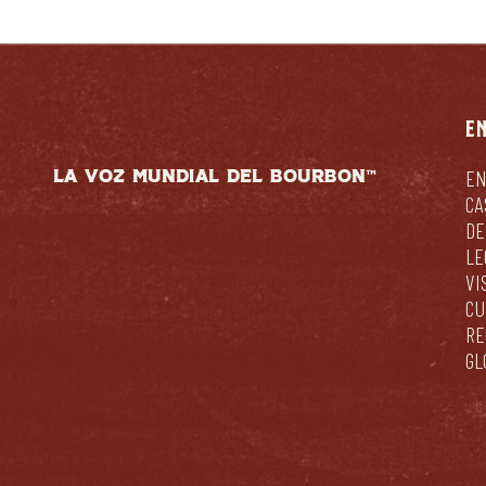
E
LA VOZ MUNDIAL DEL BOURBON™
EN
CA
DE
LE
VI
CU
RE
GL