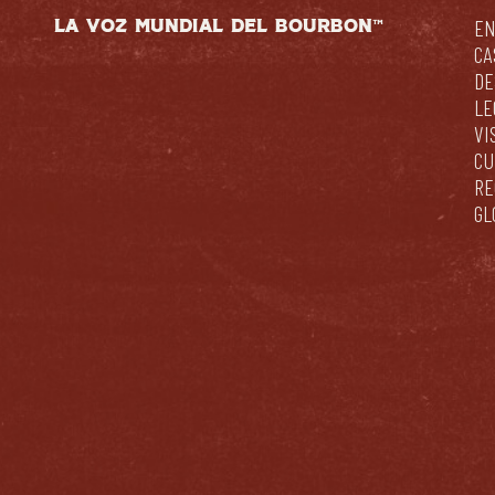
LA VOZ MUNDIAL DEL BOURBON™
EN
CA
DE
LE
VI
CU
RE
GL