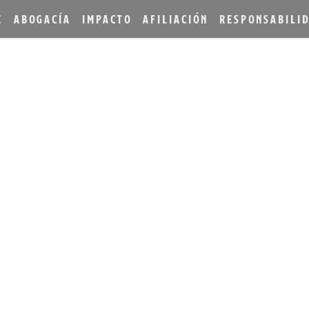
E
ABOGACÍA
IMPACTO
AFILIACIÓN
RESPONSABILI
LING GANA 12 MEDALLAS
NDIAL DE BEBIDAS ESP