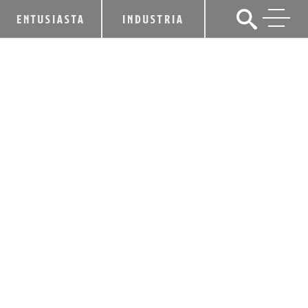
ENTUSIASTA
INDUSTRIA
TANNER'S CURSE RYE LANZADO POR
BOONE COUNTY DISTILLING
COMPANY
15 de septiembre de 2017
CUOTA