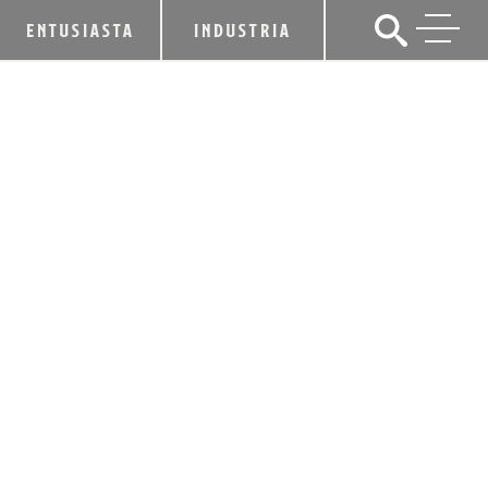
ENTUSIASTA
INDUSTRIA
TOWN BRANCH DISTILLERY LANZA
LA PRIMERA EXPRESIÓN CON
ACABADO EN BARRICA, TOWN
BRANCH® BOURBON: SHERRY CASK
FINISHED
14 de septiembre de 2018