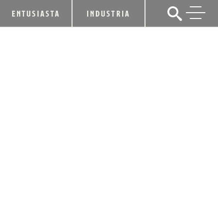
ENTUSIASTA
INDUSTRIA
FOUR ROSES SE ASOCIA CON EL
KENTUCKY DERBY FESTIVAL PARA LA
15A COMPETENCIA ANUAL DE
CÓCTELES 'ROSE JULEP'
19 de febrero de 2018