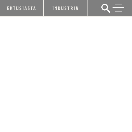
ENTUSIASTA
INDUSTRIA
EL TENOR DE RENOMBRE MUNDIAL
ANTHONY KEARNS CANTARÁ EN
KENTUCKY BOURBON AFFAIR
16 de mayo de 2014
CUOTA